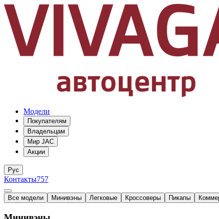
Модели
Покупателям
Владельцам
Мир JAC
Акции
Рус
Контакты
757
Все модели
Минивэны
Легковые
Кроссоверы
Пикапы
Комме
Минивэны